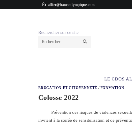
Skip
allier@franceolympique.com
to
content
Rechercher sur ce site
Envoyer
la
recherche
LE CDOS AL
EDUCATION ET CITOYENNETÉ
/
FORMATION
Colosse 2022
Prévention des risques de violences sexuelles e
invitent à la soirée de sensibilisation et de préven